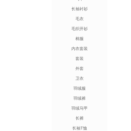
长袖衬衫
毛衣
毛织开衫
棉服
内衣套装
套装
外套
卫衣
羽绒服
羽绒裤
羽绒马甲
长裤
长袖T恤