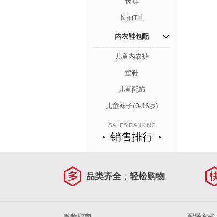
长裤
长袖T恤
内衣鞋包配
儿童内衣裤
童鞋
儿童配饰
儿童袜子(0-16岁)
SALES RANKING
销售排行
品类齐全，轻松购物
购物指南
配送方式