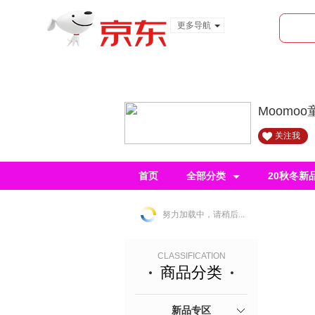
更多导航
服装城
食品
金融
Moomo
关注我
首页
全部分类
20秋冬新
努力加载中，请稍后...
CLASSIFICATION
商品分类
新品专区