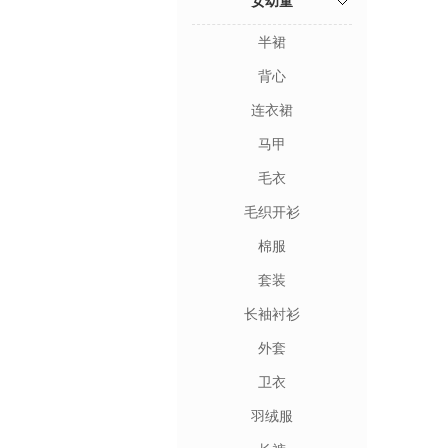
女幼童
半裙
背心
连衣裙
马甲
毛衣
毛织开衫
棉服
套装
长袖衬衫
外套
卫衣
羽绒服