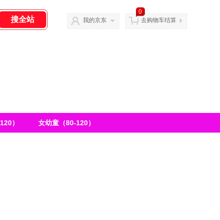
0
我的京东
去购物车结算
120）
女幼童（80-120）