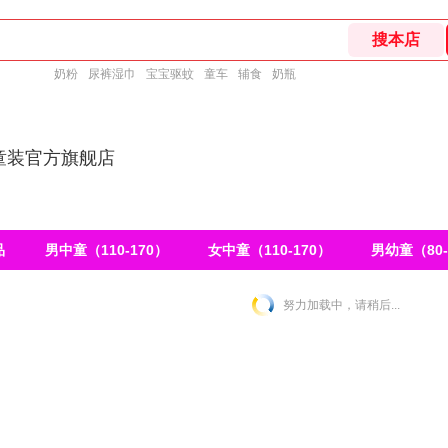
奶粉
尿裤湿巾
宝宝驱蚊
童车
辅食
奶瓶
o童装官方旗舰店
品
男中童（110-170）
女中童（110-170）
男幼童（80-
努力加载中，请稍后...