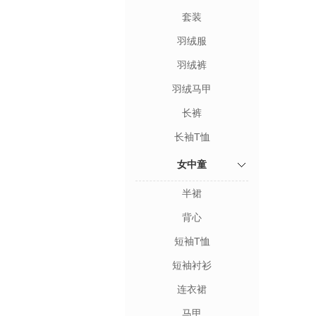
套装
羽绒服
羽绒裤
羽绒马甲
长裤
长袖T恤
女中童
半裙
背心
短袖T恤
短袖衬衫
连衣裙
马甲