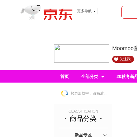
更多导航
服装城
食品
金融
Moomo
关注我
首页
全部分类
20秋冬新
努力加载中，请稍后...
CLASSIFICATION
商品分类
新品专区