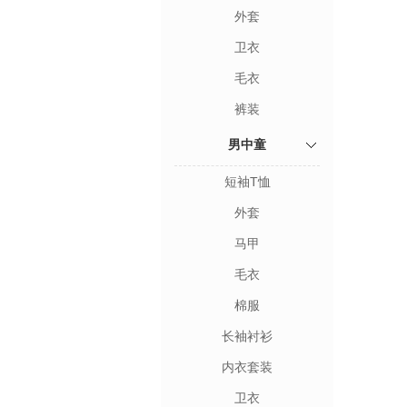
外套
卫衣
毛衣
裤装
男中童
短袖T恤
外套
马甲
毛衣
棉服
长袖衬衫
内衣套装
卫衣