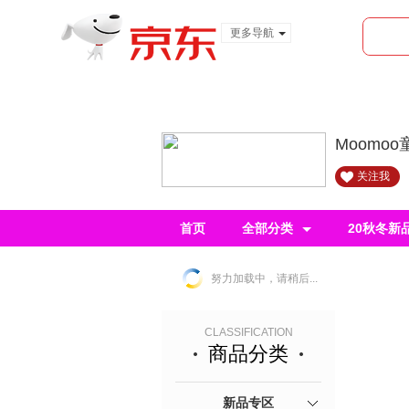
更多导航
服装城
食品
金融
Moomo
关注我
首页
全部分类
20秋冬新
努力加载中，请稍后...
CLASSIFICATION
商品分类
新品专区