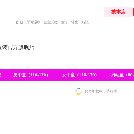
奶粉
尿裤湿巾
宝宝驱蚊
童车
辅食
奶瓶
o童装官方旗舰店
品
男中童（110-170）
女中童（110-170）
男幼童（80-
努力加载中，请稍后...