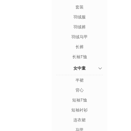
套装
羽绒服
羽绒裤
羽绒马甲
长裤
长袖T恤
女中童
半裙
背心
短袖T恤
短袖衬衫
连衣裙
马甲