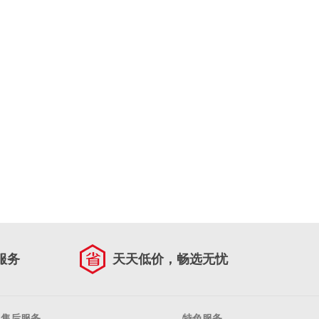
服务
天天低价，畅选无忧
售后服务
特色服务