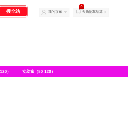
0
我的京东
去购物车结算
120）
女幼童（80-120）