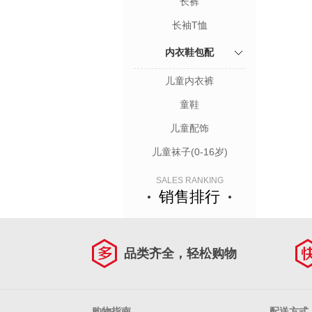
长裤
长袖T恤
内衣鞋包配
儿童内衣裤
童鞋
儿童配饰
儿童袜子(0-16岁)
SALES RANKING
销售排行
品类齐全，轻松购物
购物指南
配送方式