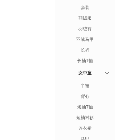
套装
羽绒服
羽绒裤
羽绒马甲
长裤
长袖T恤
女中童
半裙
背心
短袖T恤
短袖衬衫
连衣裙
马甲