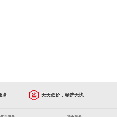
服务
天天低价，畅选无忧
售后服务
特色服务