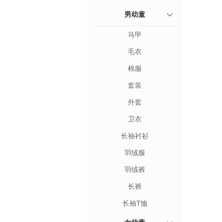
男幼童
马甲
毛衣
棉服
套装
外套
卫衣
长袖衬衫
羽绒服
羽绒裤
长裤
长袖T恤