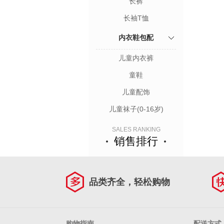
长裤
长袖T恤
内衣鞋包配
儿童内衣裤
童鞋
儿童配饰
儿童袜子(0-16岁)
SALES RANKING
销售排行
品类齐全，轻松购物
购物指南
配送方式