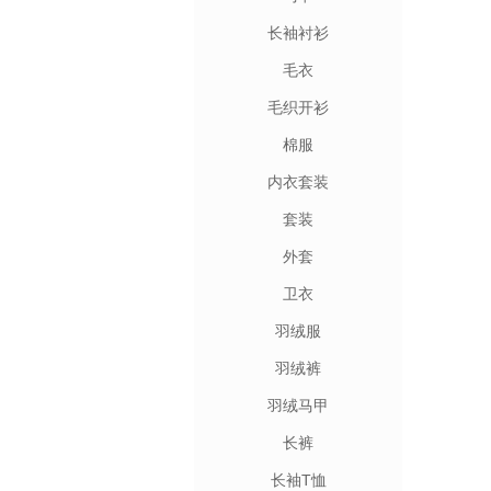
长袖衬衫
毛衣
毛织开衫
棉服
内衣套装
套装
外套
卫衣
羽绒服
羽绒裤
羽绒马甲
长裤
长袖T恤