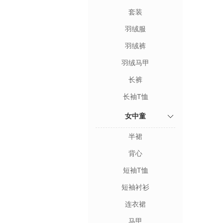
套装
羽绒服
羽绒裤
羽绒马甲
长裤
长袖T恤
女中童
半裙
背心
短袖T恤
短袖衬衫
连衣裙
马甲