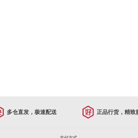
多仓直发，极速配送
正品行货，精致
支付方式