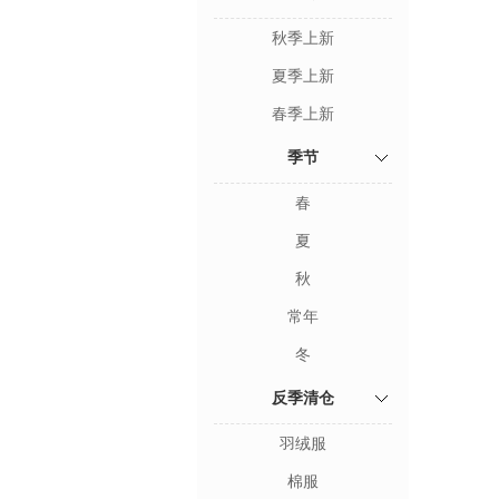
秋季上新
夏季上新
春季上新
季节
春
夏
秋
常年
冬
反季清仓
羽绒服
棉服